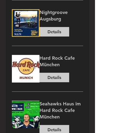
Nightgroove
Augsburg
Details
Hard Rock Cafe
München
Details
Seahawks Haus im
Hard Rock Cafe
München
Details