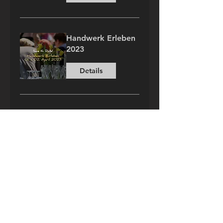
Handwerk Erleben
2023
Details
Die Lange Nacht
der Museen
Details
Seattle Seahawks
Party