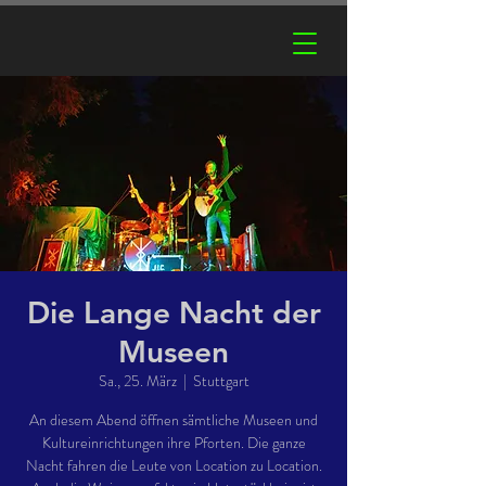
Die Lange Nacht der
Museen
Sa., 25. März
  |  
Stuttgart
An diesem Abend öffnen sämtliche Museen und
Kultureinrichtungen ihre Pforten. Die ganze
Nacht fahren die Leute von Location zu Location.