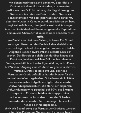
mit denen justincase.band annimmt, dass diese in
Kontakt mit dem Nutzer standen, zu versenden.
justincase.band's Entscheidung die Registrierung des
Nutzers zu beenden und/oder weitere Nutzer zu
benachrichtigen mit dem justincase.band annimmt,
dass der Nutzer in Kontakt stand, impliziert nicht bzw.
sagt keinesfalls aus, dass justincase.band Aussagen
über den individuellen Charakter, generelle Reputation,
persönliche Charakteristika noch über den Lebensstil
trifft.
(6) Die Nutzer sind verpflichtet, in Ihrem Profil und
sonstigen Bereichen des Portals keine absichtlichen
oder betrügerischen Falschangaben zu machen. Solche
Angaben können zivilrechtliche Schritte nach sich
ziehen. Der Betreiber behält sich darüber hinaus das
Recht vor, in einem solchen Fall das bestehende
Vertragsverhältnis mit sofortiger Wirkung aufzulösen.
(7) Wird der Zugang eines Nutzers wegen schuldhaften
Vertragsverstoßes gesperrt und/oder das
Vertragsverhältnis aufgelöst, hat der Nutzer für die
verbleibende Vertragslaufzeit Schadenersatz in Höhe
des vereinbarten Entgelts abzüglich der ersparten
Aufwendungenzu zahlen. Die Höhe der ersparten
Aufwendungen wird pauschal auf 10% des Entgelts
angesetzt. Es bleibt beiden Vertragsparteien
unbenommen nachzuweisen, dass der Schaden,
und/oder die ersparten Aufwendungen tatsächlich
höher oder niedriger sind.
(8) Nach Beendigung des Vertragsverhältnisses werden
sämtliche Daten des Nutzers von justincase.band