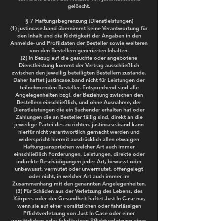
gelöscht.
§ 7 Haftungsbegrenzung (Dienstleistungen)
(1) justincase.band übernimmt keine Verantwortung für
den Inhalt und die Richtigkeit der Angaben in den
Anmelde- und Profildaten der Besteller sowie weiteren
von den Bestellern generierten Inhalten.
(2) In Bezug auf die gesuchte oder angebotene
Dienstleistung kommt der Vertrag ausschließlich
zwischen den jeweilig beteiligten Bestellern zustande.
Daher haftet justincase.band nicht für Leistungen der
teilnehmenden Besteller. Entsprechend sind alle
Angelegenheiten bzgl. der Beziehung zwischen den
Bestellern einschließlich, und ohne Ausnahme, der
Dienstleistungen die ein Suchender erhalten hat oder
Zahlungen die an Besteller fällig sind, direkt an die
jeweilige Partei des zu richten. justincase.band kann
hierfür nicht verantwortlich gemacht werden und
widerspricht hiermit ausdrücklich allen etwaigen
Haftungsansprüchen welcher Art auch immer
einschließlich Forderungen, Leistungen, direkte oder
indirekte Beschädigungen jeder Art, bewusst oder
unbewusst, vermutet oder unvermutet, offengelegt
oder nicht, in welcher Art auch immer im
Zusammenhang mit den genannten Angelegenheiten.
(3) Für Schäden aus der Verletzung des Lebens, des
Körpers oder der Gesundheit haftet Just In Case nur,
wenn sie auf einer vorsätzlichen oder fahrlässigen
Pflichtverletzung von Just In Case oder einer
vorsätzlichen oder fahrlässigen Pflichtverletzung eines