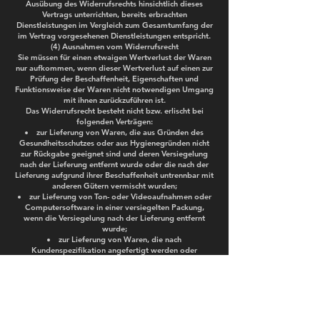
Ausübung des Widerrufsrechts hinsichtlich dieses
Vertrags unterrichten, bereits erbrachten
Dienstleistungen im Vergleich zum Gesamtumfang der
im Vertrag vorgesehenen Dienstleistungen entspricht.
(4) Ausnahmen vom Widerrufsrecht
Sie müssen für einen etwaigen Wertverlust der Waren
nur aufkommen, wenn dieser Wertverlust auf einen zur
Prüfung der Beschaffenheit, Eigenschaften und
Funktionsweise der Waren nicht notwendigen Umgang
mit ihnen zurückzuführen ist.
Das Widerrufsrecht besteht nicht bzw. erlischt bei
folgenden Verträgen:
zur Lieferung von Waren, die aus Gründen des
Gesundheitsschutzes oder aus Hygienegründen nicht
zur Rückgabe geeignet sind und deren Versiegelung
nach der Lieferung entfernt wurde oder die nach der
Lieferung aufgrund ihrer Beschaffenheit untrennbar mit
anderen Gütern vermischt wurden;
zur Lieferung von Ton- oder Videoaufnahmen oder
Computersoftware in einer versiegelten Packung,
wenn die Versiegelung nach der Lieferung entfernt
wurde;
zur Lieferung von Waren, die nach
Kundenspezifikation angefertigt werden oder
eindeutig auf die persönlichen Bedürfnisse
zugeschnitten sind
zur Lieferung von Waren, die schnell verderben
können oder deren Verfallsdatum schnell überschritten
würde;
bei Dienstleistungen, wenn justincase.band diese