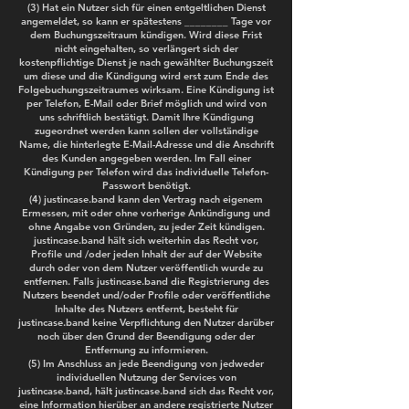
(3) Hat ein Nutzer sich für einen entgeltlichen Dienst
angemeldet, so kann er spätestens ________ Tage vor
dem Buchungszeitraum kündigen. Wird diese Frist
nicht eingehalten, so verlängert sich der
kostenpflichtige Dienst je nach gewählter Buchungszeit
um diese und die Kündigung wird erst zum Ende des
Folgebuchungszeitraumes wirksam. Eine Kündigung ist
per Telefon, E-Mail oder Brief möglich und wird von
uns schriftlich bestätigt. Damit Ihre Kündigung
zugeordnet werden kann sollen der vollständige
Name, die hinterlegte E-Mail-Adresse und die Anschrift
des Kunden angegeben werden. Im Fall einer
Kündigung per Telefon wird das individuelle Telefon-
Passwort benötigt.
(4) justincase.band kann den Vertrag nach eigenem
Ermessen, mit oder ohne vorherige Ankündigung und
ohne Angabe von Gründen, zu jeder Zeit kündigen.
justincase.band hält sich weiterhin das Recht vor,
Profile und /oder jeden Inhalt der auf der Website
durch oder von dem Nutzer veröffentlich wurde zu
entfernen. Falls justincase.band die Registrierung des
Nutzers beendet und/oder Profile oder veröffentliche
Inhalte des Nutzers entfernt, besteht für
justincase.band keine Verpflichtung den Nutzer darüber
noch über den Grund der Beendigung oder der
Entfernung zu informieren.
(5) Im Anschluss an jede Beendigung von jedweder
individuellen Nutzung der Services von
justincase.band, hält justincase.band sich das Recht vor,
eine Information hierüber an andere registrierte Nutzer