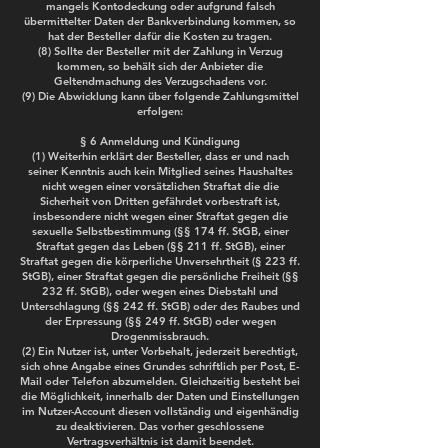
mangels Kontodeckung oder aufgrund falsch
übermittelter Daten der Bankverbindung kommen, so
hat der Besteller dafür die Kosten zu tragen.
(8) Sollte der Besteller mit der Zahlung in Verzug
kommen, so behält sich der Anbieter die
Geltendmachung des Verzugschadens vor.
(9) Die Abwicklung kann über folgende Zahlungsmittel
erfolgen:
§ 6 Anmeldung und Kündigung
(1) Weiterhin erklärt der Besteller, dass er und nach
seiner Kenntnis auch kein Mitglied seines Haushaltes
nicht wegen einer vorsätzlichen Straftat die die
Sicherheit von Dritten gefährdet vorbestraft ist,
insbesondere nicht wegen einer Straftat gegen die
sexuelle Selbstbestimmung (§§ 174 ff. StGB, einer
Straftat gegen das Leben (§§ 211 ff. StGB), einer
Straftat gegen die körperliche Unversehrtheit (§ 223 ff.
StGB), einer Straftat gegen die persönliche Freiheit (§§
232 ff. StGB), oder wegen eines Diebstahl und
Unterschlagung (§§ 242 ff. StGB) oder des Raubes und
der Erpressung (§§ 249 ff. StGB) oder wegen
Drogenmissbrauch.
(2) Ein Nutzer ist, unter Vorbehalt, jederzeit berechtigt,
sich ohne Angabe eines Grundes schriftlich per Post, E-
Mail oder Telefon abzumelden. Gleichzeitig besteht bei
die Möglichkeit, innerhalb der Daten und Einstellungen
im Nutzer-Account diesen vollständig und eigenhändig
zu deaktivieren. Das vorher geschlossene
Vertragsverhältnis ist damit beendet.