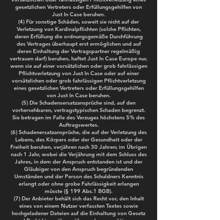
gesetzlichen Vertreters oder Erfüllungsgehilfen von
Just In Case beruhen.
(4) Für sonstige Schäden, soweit sie nicht auf der
Verletzung von Kardinalpflichten (solche Pflichten,
deren Erfüllung die ordnungsgemäße Durchführung
des Vertrages überhaupt erst ermöglichen und auf
deren Einhaltung der Vertragspartner regelmäßig
vertrauen darf) beruhen, haftet Just In Case Europe nur,
wenn sie auf einer vorsätzlichen oder grob fahrlässigen
Pflichtverletzung von Just In Case oder auf einer
vorsätzlichen oder grob fahrlässigen Pflichtverletzung
eines gesetzlichen Vertreters oder Erfüllungsgehilfen
von Just In Case beruhen.
(5) Die Schadensersatzansprüche sind, auf den
vorhersehbaren, vertragstypischen Schaden begrenzt.
Sie betragen im Falle des Verzuges höchstens 5% des
Auftragswertes.
(6) Schadenersatzansprüche, die auf der Verletzung des
Lebens, des Körpers oder der Gesundheit oder der
Freiheit beruhen, verjähren nach 30 Jahren; im Übrigen
nach 1 Jahr, wobei die Verjährung mit dem Schluss des
Jahres, in dem der Anspruch entstanden ist und der
Gläubiger von den Anspruch begründenden
Umständen und der Person des Schuldners Kenntnis
erlangt oder ohne grobe Fahrlässigkeit erlangen
müsste (§ 199 Abs.1 BGB).
(7) Der Anbieter behält sich das Recht vor, den Inhalt
eines von einem Nutzer verfassten Textes sowie
hochgeladener Dateien auf die Einhaltung von Gesetz